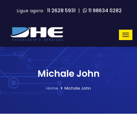
11 2628 5931
|
11 98634 0282
Ligue agora:
Michale John
Home
Michale John