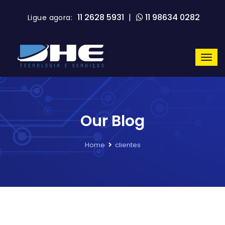
11 2628 5931
|
11 98634 0282
Ligue agora:
Our Blog
Home
clientes